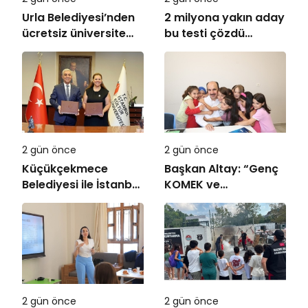
Urla Belediyesi’nden
2 milyona yakın aday
ücretsiz üniversite
bu testi çözdü…
tercih danışmanlığı
2 gün önce
2 gün önce
Küçükçekmece
Başkan Altay: “Genç
Belediyesi ile İstanbul
KOMEK ve
Kültür Üniversitesi
Bilgehanelerde 30 Bin
Arasında Sinema
Öğrencimiz Yaz
Alanında İş Birliği
Aylarını Bizimle
Birlikte Geçiriyor”
2 gün önce
2 gün önce