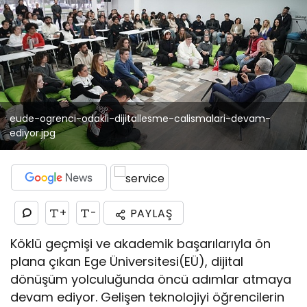
eude-ogrenci-odakli-dijitallesme-calismalari-devam-
ediyor.jpg
+
-
PAYLAŞ
Köklü geçmişi ve akademik başarılarıyla ön
plana çıkan Ege Üniversitesi(EÜ), dijital
dönüşüm yolculuğunda öncü adımlar atmaya
devam ediyor. Gelişen teknolojiyi öğrencilerin