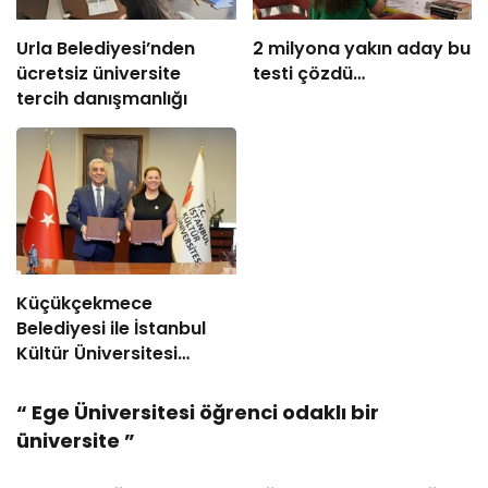
Urla Belediyesi’nden
2 milyona yakın aday bu
ücretsiz üniversite
testi çözdü…
tercih danışmanlığı
Küçükçekmece
Belediyesi ile İstanbul
Kültür Üniversitesi
Arasında Sinema
Alanında İş Birliği
“
Ege Üniversitesi öğrenci odaklı bir
üniversite
”