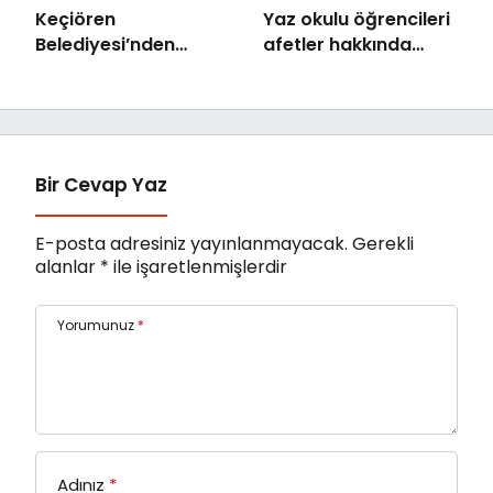
Keçiören
Yaz okulu öğrencileri
Belediyesi’nden
afetler hakkında
Ailelere Etkili
bilinçlendi
Ebeveynlik Eğitimi
Bir Cevap Yaz
E-posta adresiniz yayınlanmayacak.
Gerekli
alanlar
*
ile işaretlenmişlerdir
Yorumunuz
*
Adınız
*