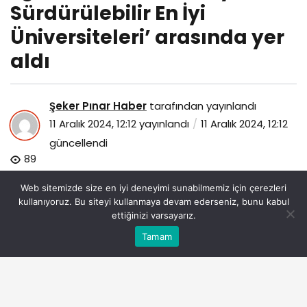
Sürdürülebilir En İyi
Üniversiteleri’ arasında yer
aldı
Şeker Pınar Haber
tarafından yayınlandı
11 Aralık 2024, 12:12
yayınlandı
11 Aralık 2024, 12:12
güncellendi
89
Web sitemizde size en iyi deneyimi sunabilmemiz için çerezleri
kullanıyoruz. Bu siteyi kullanmaya devam ederseniz, bunu kabul
ettiğinizi varsayarız.
Bu web sitesinde en iyi deneyimi yaşamanızı sağlamak
Tamam
Anasayfa
Akış
Eczaneler
Trafik
Kabul
için çerezler kullanılmaktadır.