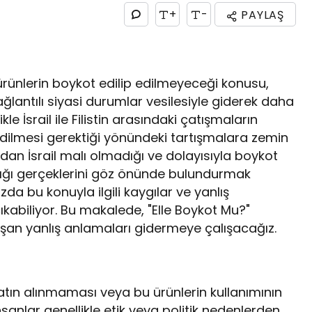
+
-
PAYLAŞ
ünlerin boykot edilip edilmeyeceği konusu,
bağlantılı siyasi durumlar vesilesiyle giderek daha
 İsrail ile Filistin arasındaki çatışmaların
dilmesi gerektiği yönündeki tartışmalara zemin
dan İsrail malı olmadığı ve dolayısıyla boykot
ığı gerçeklerini göz önünde bulundurmak
da bu konuyla ilgili kaygılar ve yanlış
ıkabiliyor. Bu makalede, "Elle Boykot Mu?"
şan yanlış anlamaları gidermeye çalışacağız.
satın alınmaması veya bu ürünlerin kullanımının
anlar genellikle etik veya politik nedenlerden