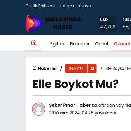
Gizlilik Politikası
İletişim
Künye
Burger King Boykot Mu?
USD
EUR
47,71
55,
Eğitim
Ekonomi
Genel
Güncel
Haberler
Elle Boykot 
GÜNCEL
Elle Boykot Mu?
Şeker Pınar Haber
tarafından yayınla
28 Kasım 2024, 04:25
yayınlandı