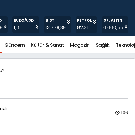
O
EURO/USD
BIST
PETROL
GR. ALTIN
19
1,16
13.779,39
82,21
6.660,55
Gündem
Kültür & Sanat
Magazin
Sağlık
Teknoloj
Mu?
ndı
106