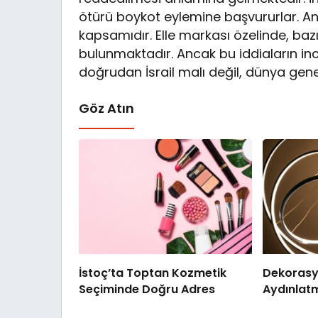
ötürü boykot eylemine başvururlar. A
kapsamıdır. Elle markası özelinde, bazı ü
bulunmaktadır. Ancak bu iddiaların ince
doğrudan İsrail malı değil, dünya genel
Göz Atın
İstoç’ta Toptan Kozmetik
Dekoras
Seçiminde Doğru Adres
Aydınlat