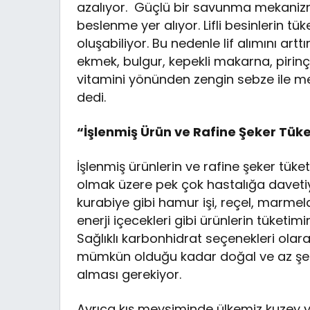
azalıyor. Güçlü bir savunma mekanizma
beslenme yer alıyor. Lifli besinlerin t
oluşabiliyor. Bu nedenle lif alımını art
ekmek, bulgur, kepekli makarna, pirinç, e
vitamini yönünden zengin sebze ile mey
dedi.
“İşlenmiş Ürün ve Rafine Şeker Tük
İşlenmiş ürünlerin ve rafine şeker tük
olmak üzere pek çok hastalığa davetiye 
kurabiye gibi hamur işi, reçel, marmela
enerji içecekleri gibi ürünlerin tüket
Sağlıklı karbonhidrat seçenekleri olarak
mümkün olduğu kadar doğal ve az şeker
alması gerekiyor.
Ayrıca kış mevsiminde ülkemiz kuzey 