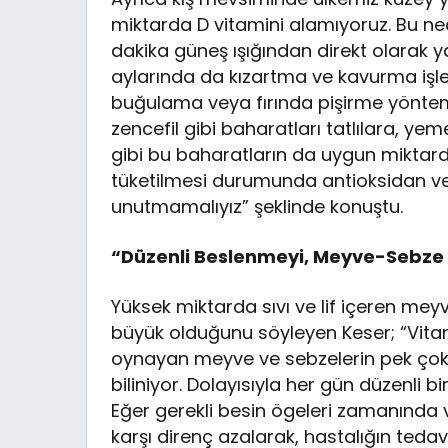
miktarda D vitamini alamıyoruz. Bu ne
dakika güneş ışığından direkt olarak ya
aylarında da kızartma ve kavurma işl
buğulama veya fırında pişirme yöntemle
zencefil gibi baharatları tatlılara, yeme
gibi bu baharatların da uygun miktarda 
tüketilmesi durumunda antioksidan ve
unutmamalıyız” şeklinde konuştu.
“Düzenli Beslenmeyi, Meyve-Sebze ve
Yüksek miktarda sıvı ve lif içeren m
büyük olduğunu söyleyen Keser; “Vitam
oynayan meyve ve sebzelerin pek çok h
biliniyor. Dolayısıyla her gün düzenli 
Eğer gerekli besin ögeleri zamanında v
karşı direnç azalarak, hastalığın teda