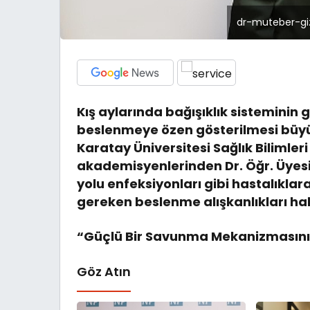
dr-muteber-giz
Kış aylarında bağışıklık sisteminin g
beslenmeye özen gösterilmesi büyü
Karatay Üniversitesi Sağlık Bilimle
akademisyenlerinden Dr. Öğr. Üyesi
yolu enfeksiyonları gibi hastalıklar
gereken beslenme alışkanlıkları hak
“Güçlü Bir Savunma Mekanizmasının
Göz Atın