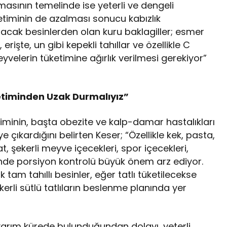
sının temelinde ise yeterli ve dengeli
üketiminin de azalması sonucu kabızlık
tıracak besinlerden olan kuru baklagiller; esmer
rişte, un gibi kepekli tahıllar ve özellikle C
velerin tüketimine ağırlık verilmesi gerekiyor”
etiminden Uzak Durmalıyız”
etiminin, başta obezite ve kalp-damar hastalıkları
çıkardığını belirten Keser; “Özellikle kek, pasta,
t, şekerli meyve içecekleri, spor içecekleri,
iminde porsiyon kontrolü büyük önem arz ediyor.
 tam tahıllı besinler, eğer tatlı tüketilecekse
li sütlü tatlıların beslenme planında yer
yarım kürede bulunduğundan dolayı, yeterli