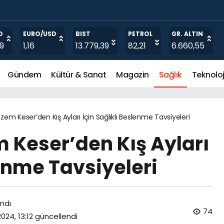
 Almanın Yolları
O
EURO/USD
BIST
PETROL
GR. ALTIN
19
1,16
13.779,39
82,21
6.660,55
Gündem
Kültür & Sanat
Magazin
Sağlık
Teknoloj
zem Keser’den Kış Ayları İçin Sağlıklı Beslenme Tavsiyeleri
m Keser’den Kış Ayları
lenme Tavsiyeleri
ndı
74
2024, 13:12
güncellendi