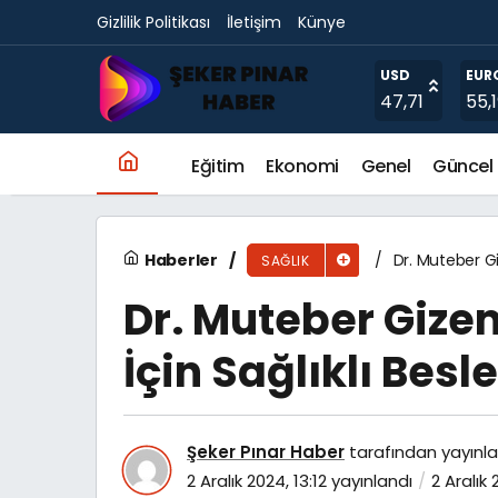
Gizlilik Politikası
İletişim
Künye
Ani Isı Değişimlerinde Hastalığa Karşı Önlem
USD
EUR
47,71
55,
Eğitim
Ekonomi
Genel
Güncel
Haberler
Dr. Muteber Gi
SAĞLIK
Dr. Muteber Gize
İçin Sağlıklı Bes
Şeker Pınar Haber
tarafından yayınla
2 Aralık 2024, 13:12
yayınlandı
2 Aralık 