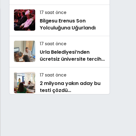
Makedonya’da Toprağa
Verilecek
17 saat önce
Bilgesu Erenus Son
Yolculuğuna Uğurlandı
17 saat önce
Urla Belediyesi’nden
ücretsiz üniversite tercih
danışmanlığı
17 saat önce
2 milyona yakın aday bu
testi çözdü…