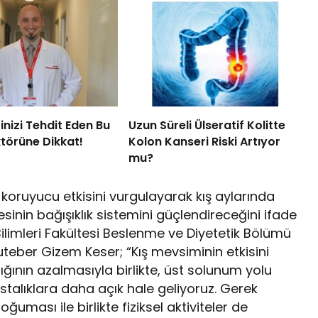
inizi Tehdit Eden Bu
Uzun Süreli Ülseratif Kolitte
ktörüne Dikkat!
Kolon Kanseri Riski Artıyor
mu?
 koruyucu etkisini vurgulayarak kış aylarında
sinin bağışıklık sistemini güçlendireceğini ifade
ilimleri Fakültesi Beslenme ve Diyetetik Bölümü
teber Gizem Keser; “Kış mevsiminin etkisini
ının azalmasıyla birlikte, üst solunum yolu
stalıklara daha açık hale geliyoruz. Gerek
uması ile birlikte fiziksel aktiviteler de