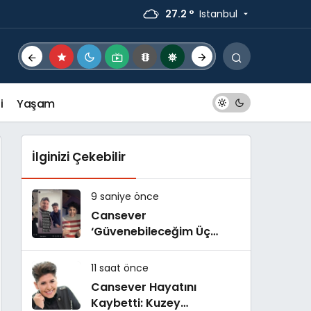
27.2 °
Istanbul
i
Yaşam
İlginizi Çekebilir
9 saniye önce
Cansever
‘Güvenebileceğim Üç
İnsandan Biri’ Demişti:
Mahmut Görgen’den
11 saat önce
Cansever’e Duygusal
Cansever Hayatını
Veda
Kaybetti: Kuzey