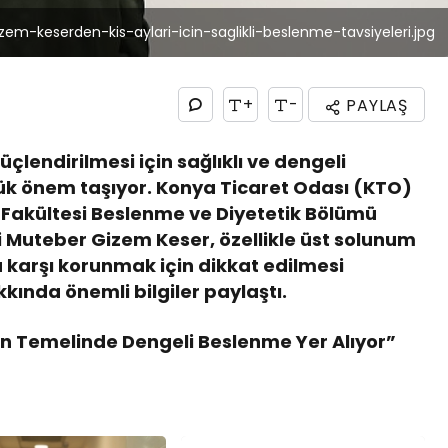
em-keserden-kis-aylari-icin-saglikli-beslenme-tavsiyeleri.jpg
+
-
PAYLAŞ
üçlendirilmesi için sağlıklı ve dengeli
k önem taşıyor. Konya Ticaret Odası (KTO)
ri Fakültesi Beslenme ve Diyetetik Bölümü
 Muteber Gizem Keser, özellikle üst solunum
a karşı korunmak için dikkat edilmesi
kında önemli bilgiler paylaştı.
 Temelinde Dengeli Beslenme Yer Alıyor”