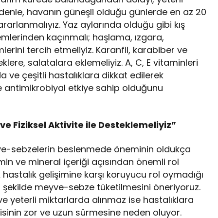
denle, havanın güneşli olduğu günlerde en az 20
rarlanmalıyız. Yaz aylarında olduğu gibi kış
emlerinden kaçınmalı; haşlama, ızgara,
rini tercih etmeliyiz. Karanfil, karabiber ve
klere, salatalara eklemeliyiz. A, C, E vitaminleri
ve çeşitli hastalıklara dikkat edilerek
 antimikrobiyal etkiye sahip olduğunu
 Fiziksel Aktivite ile Desteklemeliyiz”
eyve-sebzelerin beslenmede öneminin oldukça
in ve mineral içeriği açısından önemli rol
astalık gelişimine karşı koruyucu rol oymadığı
bir şekilde meyve-sebze tüketilmesini öneriyoruz.
e yeterli miktarlarda alınmaz ise hastalıklara
visinin zor ve uzun sürmesine neden oluyor.