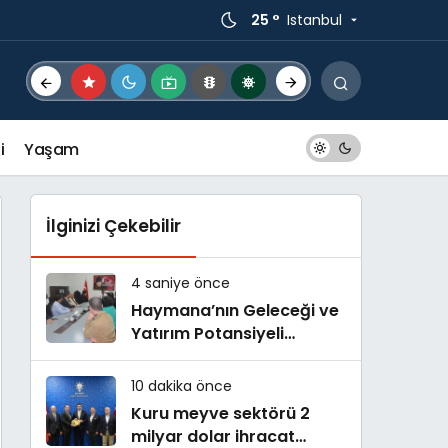
25 °
Istanbul
i
Yaşam
İlginizi Çekebilir
4 saniye önce
Haymana’nın Geleceği ve
Yatırım Potansiyeli
Masaya Yatırıldı
10 dakika önce
Kuru meyve sektörü 2
milyar dolar ihracat