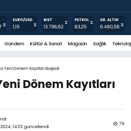
lara 15 Bin Lira Burs Desteği
EURO/USD
BIST
PETROL
GR. ALTIN
7
1,15
13.798,82
83,25
6.480,58
Gündem
Kültür & Sanat
Magazin
Sağlık
Teknoloj
da Yeni Dönem Kayıtları Başladı
Yeni Dönem Kayıtları
ndı
79
 2024, 14:02
güncellendi