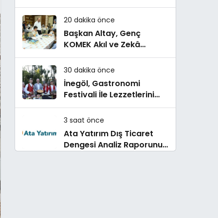
hedefi için Ankara’dan
destek istedi
20 dakika önce
Başkan Altay, Genç
KOMEK Akıl ve Zekâ
Oyunları’nın Final Turunda
Öğrencilerin Heyecanını
30 dakika önce
Paylaştı
İnegöl, Gastronomi
Festivali İle Lezzetlerini
Vitrine Çıkarıyor
3 saat önce
Ata Yatırım Dış Ticaret
Dengesi Analiz Raporunu
Yayımladı