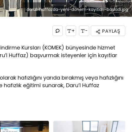
darul-huffazda-yeni-donem-kayitlari-basladi.jpg
+
-
PAYLAŞ
dindirme Kursları (KOMEK) bünyesinde hizmet
u’l Huffaz) başvurmak isteyenler için kayıtlar
larak hafızlığını yarıda bırakmış veya hafızlığını
hafızlık eğitimi sunarak, Daru’l Huffaz