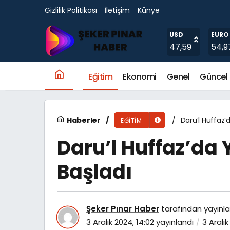
Gizlilik Politikası
İletişim
Künye
Üsküdar Belediyesi’nden Üniversiteyi Kazanan
USD
EURO
47,59
54,9
Eğitim
Ekonomi
Genel
Güncel
Haberler
Daru’l Huffaz’
EĞITIM
Daru’l Huffaz’da 
Başladı
Şeker Pınar Haber
tarafından yayınla
3 Aralık 2024, 14:02
yayınlandı
3 Aralık