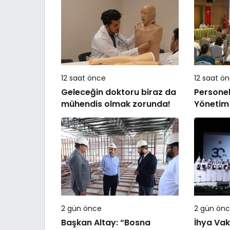
12 saat önce
12 saat ö
Geleceğin doktoru biraz da
Personele
mühendis olmak zorunda!
Yönetim 
2 gün önce
2 gün ön
Başkan Altay: “Bosna
İhya Vak