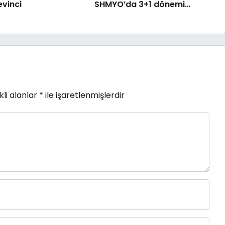
evinci
SHMYO’da 3+1 dönemi
başlıyor!
li alanlar
*
ile işaretlenmişlerdir