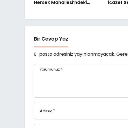
Hersek Mahallesi’ndeki
İcazet S
Gençlerimiz İçin Lise
Medeniyet Akademisi İnşa
Ediyoruz”
Bir Cevap Yaz
E-posta adresiniz yayınlanmayacak.
Gerek
Yorumunuz
*
Adınız
*