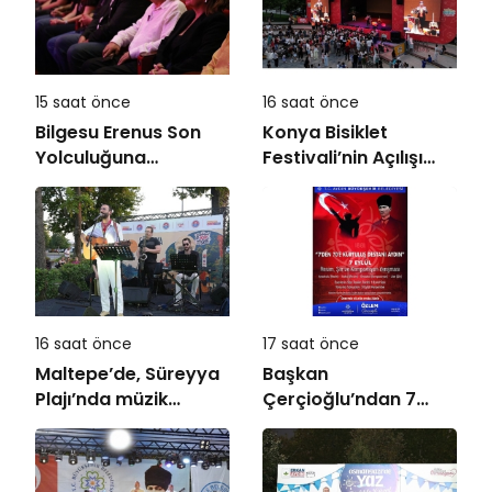
15 saat önce
16 saat önce
Bilgesu Erenus Son
Konya Bisiklet
Yolculuğuna
Festivali’nin Açılışı
Uğurlandı
Coşkuyla Gerçekleşti
16 saat önce
17 saat önce
Maltepe’de, Süreyya
Başkan
Plajı’nda müzik
Çerçioğlu’ndan 7
ziyafeti
Eylül Temalı Ödüllü
Resim, Şiir ve
Kompozisyon