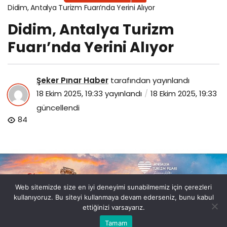
Didim, Antalya Turizm Fuarı’nda Yerini Alıyor
Didim, Antalya Turizm
Fuarı’nda Yerini Alıyor
Şeker Pınar Haber
tarafından yayınlandı
18 Ekim 2025, 19:33
yayınlandı
18 Ekim 2025, 19:33
güncellendi
84
Web sitemizde size en iyi deneyimi sunabilmemiz için çerezleri
kullanıyoruz. Bu siteyi kullanmaya devam ederseniz, bunu kabul
ettiğinizi varsayarız.
Bu web sitesinde en iyi deneyimi yaşamanızı sağlamak
Tamam
Anasayfa
Akış
Eczaneler
Trafik
Kabul