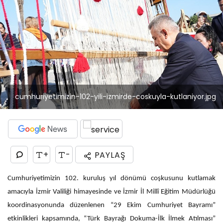
cumhuriyetimizin-102-yili-izmirde-coskuyla-kutlaniyor.jpg
+
-
PAYLAŞ
Cumhuriyetimizin 102. kuruluş yıl dönümü coşkusunu kutlamak
amacıyla İzmir Valiliği himayesinde ve İzmir İl Millî Eğitim Müdürlüğü
koordinasyonunda düzenlenen “29 Ekim Cumhuriyet Bayramı”
etkinlikleri kapsamında, “Türk Bayrağı Dokuma-İlk İlmek Atılması”