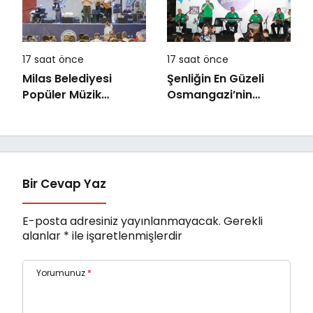
Yarışması
17 saat önce
17 saat önce
Milas Belediyesi
Şenliğin En Güzeli
Popüler Müzik
Osmangazi’nin
Orkestrası ‘Mylasa
Mahallelerinde
Band’ Ören’de
Yaşanıyor
Unutulmaz Bir Konser
Verdi
Bir Cevap Yaz
E-posta adresiniz yayınlanmayacak.
Gerekli
alanlar
*
ile işaretlenmişlerdir
Yorumunuz
*