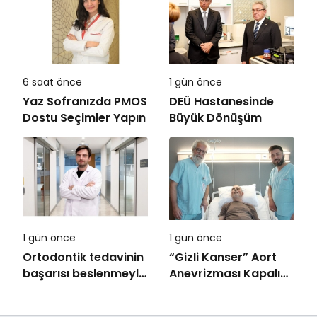
6 saat önce
1 gün önce
Yaz Sofranızda PMOS
DEÜ Hastanesinde
Dostu Seçimler Yapın
Büyük Dönüşüm
1 gün önce
1 gün önce
Ortodontik tedavinin
“Gizli Kanser” Aort
başarısı beslenmeyle
Anevrizması Kapalı
başlar!
Yöntemle Tedavi
Edildi