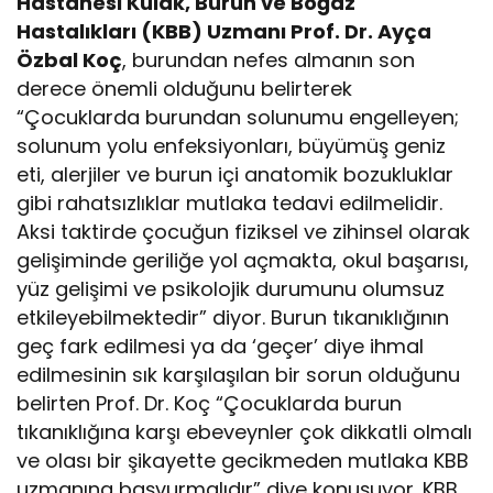
Hastanesi Kulak, Burun ve Boğaz
Hastalıkları (KBB) Uzmanı Prof. Dr. Ayça
Özbal Koç
, burundan nefes almanın son
derece önemli olduğunu belirterek
“Çocuklarda burundan solunumu engelleyen;
solunum yolu enfeksiyonları, büyümüş geniz
eti, alerjiler ve burun içi anatomik bozukluklar
gibi rahatsızlıklar mutlaka tedavi edilmelidir.
Aksi taktirde çocuğun fiziksel ve zihinsel olarak
gelişiminde geriliğe yol açmakta, okul başarısı,
yüz gelişimi ve psikolojik durumunu olumsuz
etkileyebilmektedir” diyor. Burun tıkanıklığının
geç fark edilmesi ya da ‘geçer’ diye ihmal
edilmesinin sık karşılaşılan bir sorun olduğunu
belirten Prof. Dr. Koç “Çocuklarda burun
tıkanıklığına karşı ebeveynler çok dikkatli olmalı
ve olası bir şikayette gecikmeden mutlaka KBB
uzmanına başvurmalıdır” diye konuşuyor. KBB