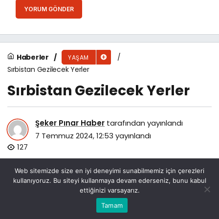
YORUM GÖNDER
Haberler
YAŞAM
Sırbistan Gezilecek Yerler
Sırbistan Gezilecek Yerler
Şeker Pınar Haber
tarafından yayınlandı
7 Temmuz 2024, 12:53
yayınlandı
127
Web sitemizde size en iyi deneyimi sunabilmemiz için çerezleri
kullanıyoruz. Bu siteyi kullanmaya devam ederseniz, bunu kabul
ettiğinizi varsayarız.
Bu web sitesinde en iyi deneyimi yaşamanızı sağlamak
Tamam
Anasayfa
Akış
Eczaneler
Trafik
Kabul
için çerezler kullanılmaktadır.