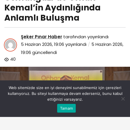
Kemal’in Aydınlığında
Anlamlı Buluşma
Şeker Pınar Haber
tarafından yayınlandı
5 Haziran 2026, 19:06
yayınlandı
5 Haziran 2026,
19:06
güncellendi
40
Web sitemizde size en iyi deneyimi sunabilmemiz için çerezleri
kullanıyoruz. Bu siteyi kullanmaya devam ederseniz, bunu kabul
ettiğinizi varsayarız.
Bu web sitesinde en iyi deneyimi yaşamanızı sağlamak
Tamam
Anasayfa
Akış
Eczaneler
Trafik
Kabul
için çerezler kullanılmaktadır.