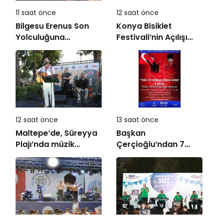
11 saat önce
12 saat önce
Bilgesu Erenus Son
Konya Bisiklet
Yolculuğuna
Festivali’nin Açılışı
Uğurlandı
Coşkuyla Gerçekleşti
12 saat önce
13 saat önce
Maltepe’de, Süreyya
Başkan
Plajı’nda müzik
Çerçioğlu’ndan 7
ziyafeti
Eylül Temalı Ödüllü
Resim, Şiir ve
Kompozisyon
Yarışması