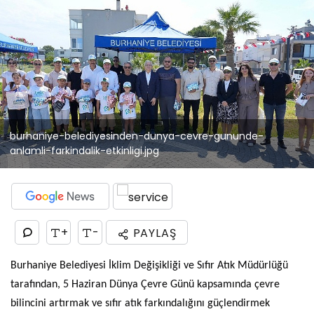
burhaniye-belediyesinden-dunya-cevre-gununde-
anlamli-farkindalik-etkinligi.jpg
+
-
PAYLAŞ
Burhaniye Belediyesi İklim Değişikliği ve Sıfır Atık Müdürlüğü
tarafından, 5 Haziran Dünya Çevre Günü kapsamında çevre
bilincini artırmak ve sıfır atık farkındalığını güçlendirmek