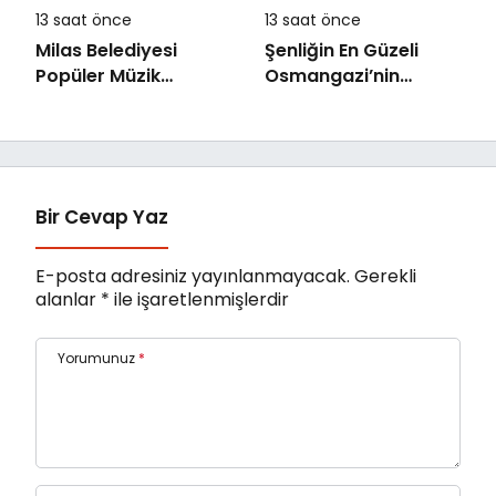
13 saat önce
13 saat önce
Milas Belediyesi
Şenliğin En Güzeli
Popüler Müzik
Osmangazi’nin
Orkestrası ‘Mylasa
Mahallelerinde
Band’ Ören’de
Yaşanıyor
Unutulmaz Bir Konser
Verdi
Bir Cevap Yaz
E-posta adresiniz yayınlanmayacak.
Gerekli
alanlar
*
ile işaretlenmişlerdir
Yorumunuz
*