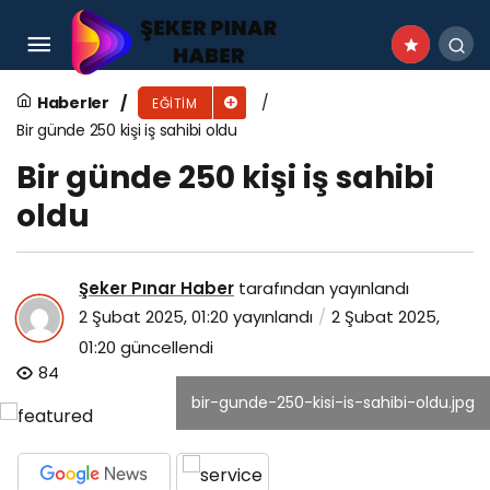
Gölcüklü Öğrenciler Karne Tatilini Sanatla
Doldurdu
Haberler
EĞITIM
Bir günde 250 kişi iş sahibi oldu
Bir günde 250 kişi iş sahibi
oldu
Şeker Pınar Haber
tarafından yayınlandı
2 Şubat 2025, 01:20
yayınlandı
2 Şubat 2025,
01:20
güncellendi
84
bir-gunde-250-kisi-is-sahibi-oldu.jpg