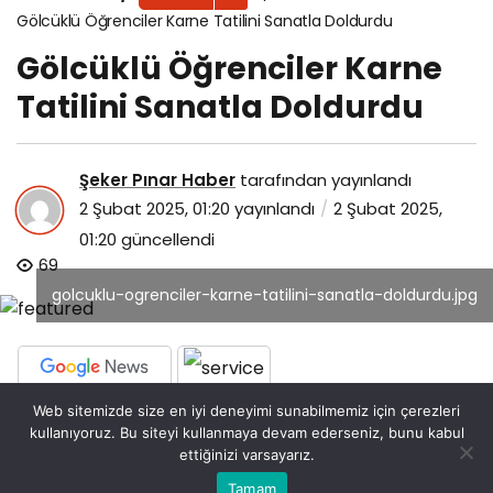
Gölcüklü Öğrenciler Karne Tatilini Sanatla Doldurdu
Gölcüklü Öğrenciler Karne
Tatilini Sanatla Doldurdu
Şeker Pınar Haber
tarafından yayınlandı
2 Şubat 2025, 01:20
yayınlandı
2 Şubat 2025,
01:20
güncellendi
69
golcuklu-ogrenciler-karne-tatilini-sanatla-doldurdu.jpg
Web sitemizde size en iyi deneyimi sunabilmemiz için çerezleri
PAYLAŞ
kullanıyoruz. Bu siteyi kullanmaya devam ederseniz, bunu kabul
ettiğinizi varsayarız.
Gölcük Belediyesi tarafından düzenlenen ve
Bu web sitesinde en iyi deneyimi yaşamanızı sağlamak
Tamam
Kabul