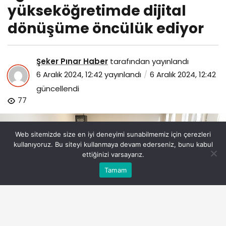
yükseköğretimde dijital
dönüşüme öncülük ediyor
Şeker Pınar Haber
tarafından yayınlandı
6 Aralık 2024, 12:42
yayınlandı
6 Aralık 2024, 12:42
güncellendi
77
Web sitemizde size en iyi deneyimi sunabilmemiz için çerezleri
kullanıyoruz. Bu siteyi kullanmaya devam ederseniz, bunu kabul
ettiğinizi varsayarız.
Bu web sitesinde en iyi deneyimi yaşamanızı sağlamak
Tamam
Anasayfa
Akış
Eczaneler
Trafik
Kabul
için çerezler kullanılmaktadır.
ege-universitesi-yuksekogretimde-dijital-donusume-