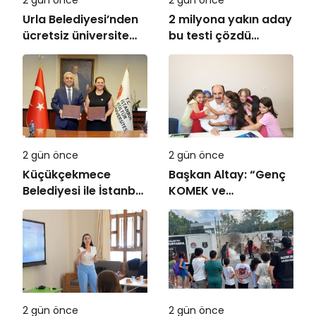
Urla Belediyesi’nden
2 milyona yakın aday
ücretsiz üniversite
bu testi çözdü…
tercih danışmanlığı
2 gün önce
2 gün önce
Küçükçekmece
Başkan Altay: “Genç
Belediyesi ile İstanbul
KOMEK ve
Kültür Üniversitesi
Bilgehanelerde 30 Bin
Arasında Sinema
Öğrencimiz Yaz
Alanında İş Birliği
Aylarını Bizimle
Birlikte Geçiriyor”
2 gün önce
2 gün önce