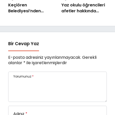
Keçiören
Yaz okulu öğrencileri
Belediyesi’nden
afetler hakkında
Ailelere Etkili
bilinçlendi
Ebeveynlik Eğitimi
Bir Cevap Yaz
E-posta adresiniz yayınlanmayacak.
Gerekli
alanlar
*
ile işaretlenmişlerdir
Yorumunuz
*
Adınız
*