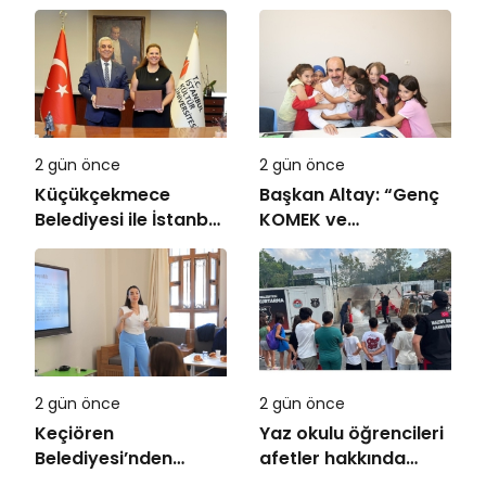
tercih danışmanlığı
2 gün önce
2 gün önce
Küçükçekmece
Başkan Altay: “Genç
Belediyesi ile İstanbul
KOMEK ve
Kültür Üniversitesi
Bilgehanelerde 30 Bin
Arasında Sinema
Öğrencimiz Yaz
Alanında İş Birliği
Aylarını Bizimle
Birlikte Geçiriyor”
2 gün önce
2 gün önce
Keçiören
Yaz okulu öğrencileri
Belediyesi’nden
afetler hakkında
Ailelere Etkili
bilinçlendi