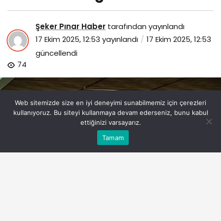
Şeker Pınar Haber
tarafından yayınlandı
17 Ekim 2025, 12:53
yayınlandı
17 Ekim 2025, 12:53
güncellendi
74
Web sitemizde size en iyi deneyimi sunabilmemiz için çerezleri
kullanıyoruz. Bu siteyi kullanmaya devam ederseniz, bunu kabul
ettiğinizi varsayarız.
Bu web sitesinde en iyi deneyimi yaşamanızı sağlamak
Tamam
Anasayfa
Akış
Eczaneler
Trafik
Kabul
için çerezler kullanılmaktadır.
buyuksehir-personeline-madde-bagimliligi-ile-mucadele-
egitimi.jpg