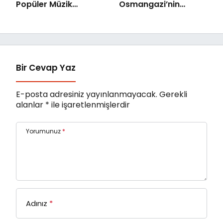
Popüler Müzik
Osmangazi’nin
Orkestrası ‘Mylasa
Mahallelerinde
Band’ Ören’de
Yaşanıyor
Unutulmaz Bir Konser
Verdi
Bir Cevap Yaz
E-posta adresiniz yayınlanmayacak.
Gerekli
alanlar
*
ile işaretlenmişlerdir
Yorumunuz
*
Adınız
*