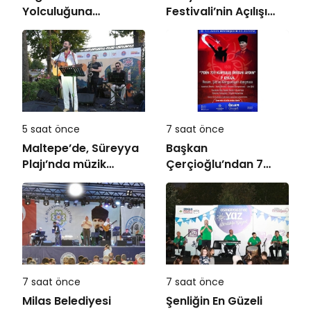
Yolculuğuna
Festivali’nin Açılışı
Uğurlandı
Coşkuyla Gerçekleşti
5 saat önce
7 saat önce
Maltepe’de, Süreyya
Başkan
Plajı’nda müzik
Çerçioğlu’ndan 7
ziyafeti
Eylül Temalı Ödüllü
Resim, Şiir ve
Kompozisyon
Yarışması
7 saat önce
7 saat önce
Milas Belediyesi
Şenliğin En Güzeli