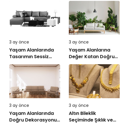
3 ay önce
3 ay önce
Yaşam Alanlarında
Yaşam Alanlarına
Tasarımın Sessiz
Değer Katan Doğru
Gücü
Mobilya Seçimi
3 ay önce
3 ay önce
Yaşam Alanlarında
Altın Bileklik
Doğru Dekorasyonun
Seçiminde Şıklık ve
Önemi
Kalite