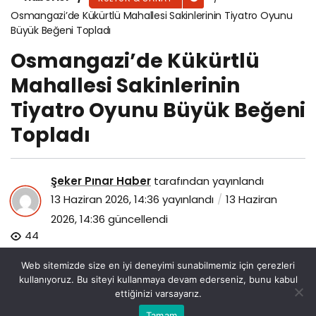
Osmangazi’de Kükürtlü Mahallesi Sakinlerinin Tiyatro Oyunu
Büyük Beğeni Topladı
Osmangazi’de Kükürtlü
Mahallesi Sakinlerinin
Tiyatro Oyunu Büyük Beğeni
Topladı
Şeker Pınar Haber
tarafından yayınlandı
13 Haziran 2026, 14:36
yayınlandı
13 Haziran
2026, 14:36
güncellendi
44
Web sitemizde size en iyi deneyimi sunabilmemiz için çerezleri
kullanıyoruz. Bu siteyi kullanmaya devam ederseniz, bunu kabul
ettiğinizi varsayarız.
Bu web sitesinde en iyi deneyimi yaşamanızı sağlamak
Tamam