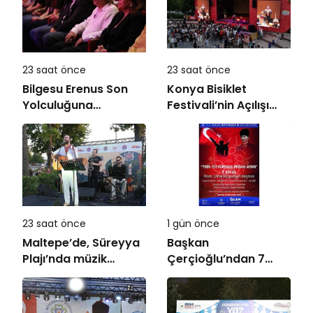
23 saat önce
23 saat önce
Bilgesu Erenus Son
Konya Bisiklet
Yolculuğuna
Festivali’nin Açılışı
Uğurlandı
Coşkuyla Gerçekleşti
23 saat önce
1 gün önce
Maltepe’de, Süreyya
Başkan
Plajı’nda müzik
Çerçioğlu’ndan 7
ziyafeti
Eylül Temalı Ödüllü
Resim, Şiir ve
Kompozisyon