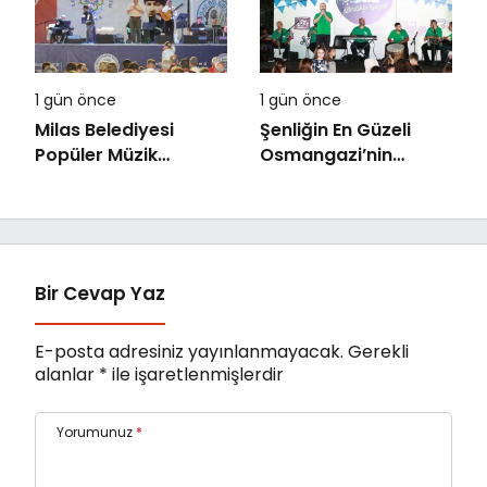
Yarışması
1 gün önce
1 gün önce
Milas Belediyesi
Şenliğin En Güzeli
Popüler Müzik
Osmangazi’nin
Orkestrası ‘Mylasa
Mahallelerinde
Band’ Ören’de
Yaşanıyor
Unutulmaz Bir Konser
Verdi
Bir Cevap Yaz
E-posta adresiniz yayınlanmayacak.
Gerekli
alanlar
*
ile işaretlenmişlerdir
Yorumunuz
*