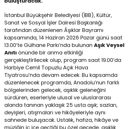
buluşturacak.
İstanbul Büyükşehir Belediyesi (İBB), Kültür,
Sanat ve Sosyal İşler Dairesi Başkanlığı
tarafından düzenlenen Âşıklar Bayramı
kapsamında, 14 Haziran 2026 Pazar günü saat
13.00’te Gülhane Parkı’nda bulunan
Aşık Veysel
Anıtı
önünde bir anma etkinliği
gerçekleştirilecek olup, program saat 19.00’da
Harbiye Cemil Topuzlu Açık Hava
Tiyatrosu’nda devam edecek. Bu kapsamda
düzenlenecek programda, Anadolu’nun farklı
bölgelerinden gelecek, aşıklık geleneğini
sürdüren, eserleriyle ulusal ve uluslararası
alanda tanınan yaklaşık 25 usta aşık; sazları,
deyişleri, atışmaları ve hikâyeleriyle aynı
sahnede buluşacak. Ustalık, hafıza, hikâye ve
müziğin iç içe geçtiği bu özel gecede, aşıklık