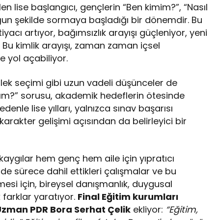
n lise başlangıcı, gençlerin “Ben kimim?”, “Nasıl
oğun şekilde sormaya başladığı bir dönemdir. Bu
yacı artıyor, bağımsızlık arayışı güçleniyor, yeni
or. Bu kimlik arayışı, zaman zaman içsel
 yol açabiliyor.
ek seçimi gibi uzun vadeli düşünceler de
ğım?” sorusu, akademik hedeflerin ötesinde
enle lise yılları, yalnızca sınav başarısı
arakter gelişimi açısından da belirleyici bir
kaygılar hem genç hem aile için yıpratıcı
ri de sürece dahil ettikleri çalışmalar ve bu
lmesi için, bireysel danışmanlık, duygusal
 farklar yaratıyor.
Final Eğitim kurumları
Uzman PDR Bora Serhat Çelik
ekliyor:
“Eğitim,