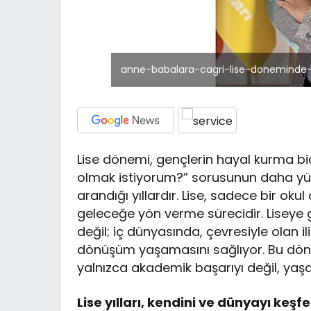
anne-babalara-cagri-lise-doneminde-
Lise dönemi, gençlerin hayal kurma biç
olmak istiyorum?” sorusunun daha yüks
arandığı yıllardır. Lise, sadece bir ok
geleceğe yön verme sürecidir. Liseye g
değil; iç dünyasında, çevresiyle olan i
dönüşüm yaşamasını sağlıyor. Bu dönü
yalnızca akademik başarıyı değil, yaşa
Lise yılları, kendini ve dünyayı ke