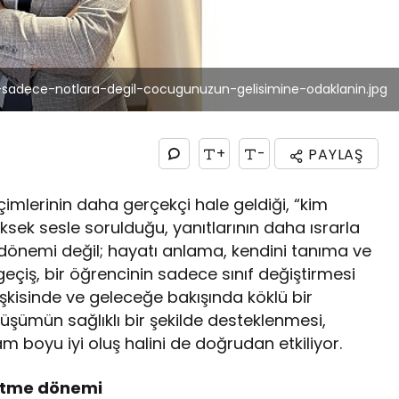
sadece-notlara-degil-cocugunuzun-gelisimine-odaklanin.jpg
+
-
PAYLAŞ
imlerinin daha gerçekçi hale geldiği, “kim
ek sesle sorulduğu, yanıtlarının daha ısrarla
ul dönemi değil; hayatı anlama, kendini tanıma ve
eçiş, bir öğrencinin sadece sınıf değiştirmesi
lişkisinde ve geleceğe bakışında köklü bir
şümün sağlıklı bir şekilde desteklenmesi,
m boyu iyi oluş halini de doğrudan etkiliyor.
şfetme dönemi