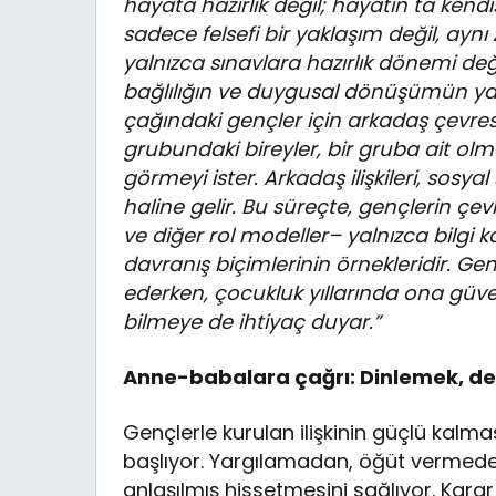
hayata hazırlık değil; hayatın ta kendi
sadece felsefi bir yaklaşım değil, ayn
yalnızca sınavlara hazırlık dönemi değ
bağlılığın ve duygusal dönüşümün ya
çağındaki gençler için arkadaş çevresi
grubundaki bireyler, bir gruba ait ol
görmeyi ister. Arkadaş ilişkileri, sos
haline gelir. Bu süreçte, gençlerin çe
ve diğer rol modeller– yalnızca bilgi
davranış biçimlerinin örnekleridir. Gen
ederken, çocukluk yıllarında ona gü
bilmeye de ihtiyaç duyar.”
Anne-babalara çağrı: Dinlemek, de
Gençlerle kurulan ilişkinin güçlü kal
başlıyor. Yargılamadan, öğüt vermeden
anlaşılmış hissetmesini sağlıyor. Kar