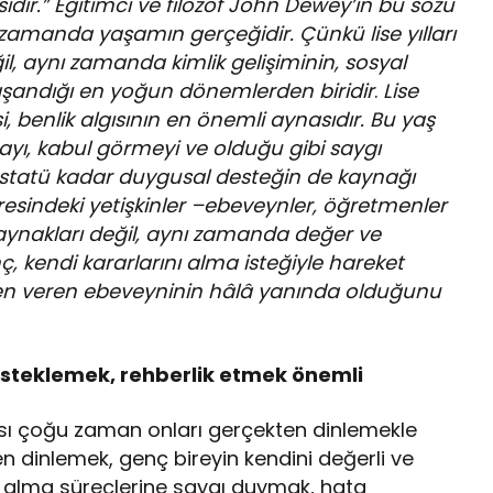
sidir.” Eğitimci ve filozof John Dewey’in bu sözü
ı zamanda yaşamın gerçeğidir. Çünkü lise yılları
il, aynı zamanda kimlik gelişiminin, sosyal
şandığı en yoğun dönemlerden biridir
.
Lise
, benlik algısının en önemli aynasıdır. Bu yaş
mayı, kabul görmeyi ve olduğu gibi saygı
yal statü kadar duygusal desteğin de kaynağı
vresindeki yetişkinler –ebeveynler, öğretmenler
 kaynakları değil, aynı zamanda değer ve
ç, kendi kararlarını alma isteğiyle hareket
ven veren ebeveyninin hâlâ yanında olduğunu
steklemek, rehberlik etmek önemli
ması çoğu zaman onları gerçekten dinlemekle
 dinlemek, genç bireyin kendini değerli ve
ar alma süreçlerine saygı duymak, hata