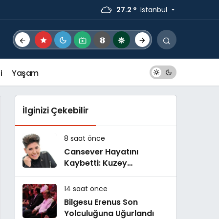
27.2 °
Istanbul
i
Yaşam
İlginizi Çekebilir
8 saat önce
Cansever Hayatını
Kaybetti: Kuzey
Makedonya’da Toprağa
Verilecek
14 saat önce
Bilgesu Erenus Son
Yolculuğuna Uğurlandı