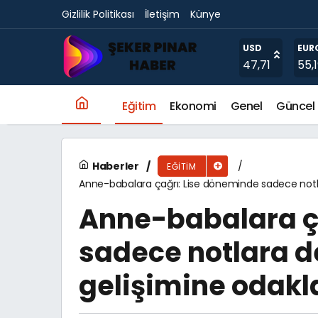
Gizlilik Politikası
İletişim
Künye
Bakırköy’de Okullar Yeni Döneme Hazır
USD
EUR
47,71
55,
Eğitim
Ekonomi
Genel
Güncel
Haberler
EĞITIM
Anne-babalara çağrı: Lise döneminde sadece notl
Anne-babalara ç
sadece notlara d
gelişimine odakl