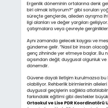
Ergenlik döneminin ortalarına denk gele
biri olmak istiyorum?” gibi soruları y
süreçte gençlerde, aileden ayrışma ihti
ilgi alanları ve değer yargıları gelişiy
çatışmalara veya çevreyle gerginliklere
Aynı zamanda gelecek kaygısı ve mesl
gündeme gelir. “Nasıl bir insan olaca
genç zihninde yer etmeye başlar. Bu ned
açısından değil; duygusal olgunluk ve k
dönemdir.
Güvene dayalı iletişim kurulmazsa bu 
olabiliyor. Rehberlik birimlerinin ailele
duygusal geçişlerin sağlıkla atlatılabi
farkındalık eğitimi gibi destekler büyük
Ortaokul ve Lise PDR Koordinatörü 