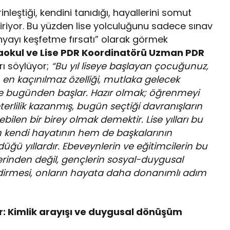
nleştiği, kendini tanıdığı, hayallerini somut
iyor. Bu yüzden lise yolculuğunu sadece sınav
nyayı keşfetme fırsatı” olarak görmek
taokul ve Lise PDR Koordinatörü Uzman PDR
rı söylüyor;
“Bu yıl liseye başlayan çocuğunuz,
en kaçınılmaz özelliği, mutlaka gelecek
ise bugünden başlar. Hazır olmak; öğrenmeyi
lilik kazanmış, bugün seçtiği davranışların
bilen bir birey olmak demektir. Lise yılları bu
hem kendi hayatının hem de başkalarının
üğü yıllardır.
Ebeveynlerin ve eğitimcilerin bu
erinden değil, gençlerin sosyal-duygusal
ndirmesi, onların hayata daha donanımlı adım
r: Kimlik arayışı ve duygusal dönüşüm