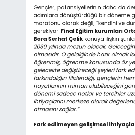
Gençler, potansiyellerinin daha da deri
adımlara dönüştürdüğü bir döneme gir
maratonu olarak değil, “kendini ve dü
gerekiyor.
Final Eğitim kurumları Or
Bora Serhat Çelik
konuya ilişkin şunla
2030 yılında mezun olacak. Geleceğin 
olmasıdır. O geldiğinde hazır olmak 
öğrenmiş, öğrenme konusunda öz yeter
gelecekte değiştireceği şeyleri fark ede
farkındalığın filizlendiği, gençlerin 
hayatlarının mimarı olabileceğini görd
dönemi sadece notlar ve tercihler üz
ihtiyaçlarını merkeze alarak değerle
atmasını sağlar.”
Fark edilmeyen gelişimsel ihtiyaçla