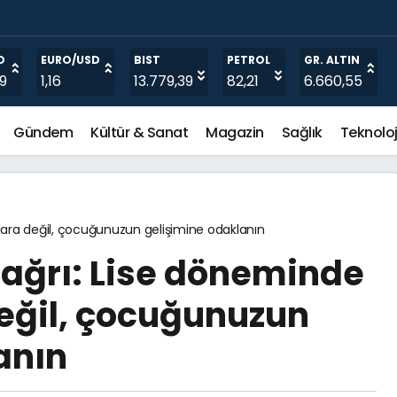
O
EURO/USD
BIST
PETROL
GR. ALTIN
19
1,16
13.779,39
82,21
6.660,55
Gündem
Kültür & Sanat
Magazin
Sağlık
Teknoloj
ara değil, çocuğunuzun gelişimine odaklanın
ağrı: Lise döneminde
eğil, çocuğunuzun
anın