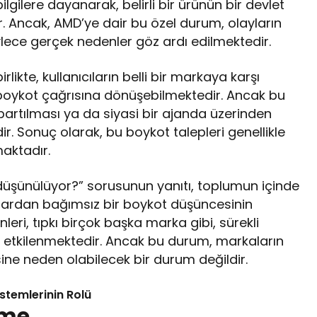
 bilgilere dayanarak, belirli bir ürünün bir devlet
ir. Ancak, AMD’ye dair bu özel durum, olayların
ece gerçek nedenler göz ardı edilmektedir.
irlikte, kullanıcıların belli bir markaya karşı
 boykot çağrısına dönüşebilmektedir. Ancak bu
 abartılması ya da siyasi bir ajanda üzerinden
edir. Sonuç olarak, bu boykot talepleri genellikle
maktadır.
üşünülüyor?” sorusunun yanıtı, toplumun içinde
lardan bağımsız bir boykot düşüncesinin
eri, tıpkı birçok başka marka gibi, sürekli
 etkilenmektedir. Ancak bu durum, markaların
ne neden olabilecek bir durum değildir.
istemlerinin Rolü
rme