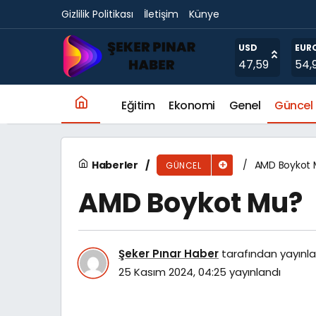
Gizlilik Politikası
İletişim
Künye
Nike Boykot Mu?
USD
EUR
47,59
54,
Eğitim
Ekonomi
Genel
Güncel
Haberler
AMD Boykot
GÜNCEL
AMD Boykot Mu?
Şeker Pınar Haber
tarafından yayınla
25 Kasım 2024, 04:25
yayınlandı