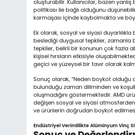
oluşturabilir. Kullanıcılar, bazen yanlış
politikası ile bağlı olduğunu düşünebil
karmaşası içinde kaybolmakta ve böyl
Ek olarak, sosyal ve siyasi duyarlılıkla b
beslediği duygusal tepkiler, zamanla
tepkiler, belirli bir konunun çok fazla
kişisel hırsların etkisiyle oluşabilmekt
geçici ve yüzeysel bir tavır olarak kal
Sonuç olarak, “Neden boykot olduğu d
bulunduğu zaman diliminden ve koşul
oluşmadığını göstermektedir. AMD ürünl
değişen sosyal ve siyasi atmosferden
ve ürünlerin doğrudan boykot edilmesi
Endüstriyel Verimlilikte Alüminyum Vinç S
Sonuç ve Değerlendi