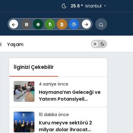
25.6 °
Istanbul
i
Yaşam
İlginizi Çekebilir
4 saniye önce
Haymana’nın Geleceği ve
Yatırım Potansiyeli
Masaya Yatırıldı
10 dakika önce
Kuru meyve sektörü 2
milyar dolar ihracat