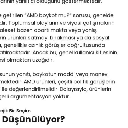
ialarının yanıltıcı olduğunu göstermektedir.
ile getirilen “AMD boykot mu?” sorusu, genelde
r. Toplumsal olayların ve siyasi çatışmaların
 maalesef bazen abartılmakta veya yanlış
erin ürünleri satmayı bırakması ya da sosyal
genellikle azınlık görüşler doğrultusunda
ılmaktadır. Ancak bu, genel kullanıcı kitlesinin
si olmaktan uzağıdır.
sunun yanıtı, boykotun maddi veya manevi
ektedir. AMD ürünleri, çeşitli politik görüşlerin
 ile değerlendirilmelidir. Dolayısıyla, ürünlerin
çerli argumentasyon yoktur.
ejik Bir Seçim
 Düşünülüyor?