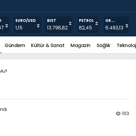
O
EURO/USD
BIST
PETROL
GR.
ALTIN
97
1,15
13.798,82
82,45
6.493,13
Gündem
Kültür & Sanat
Magazin
Sağlık
Teknoloj
 Mu?
ndı
103