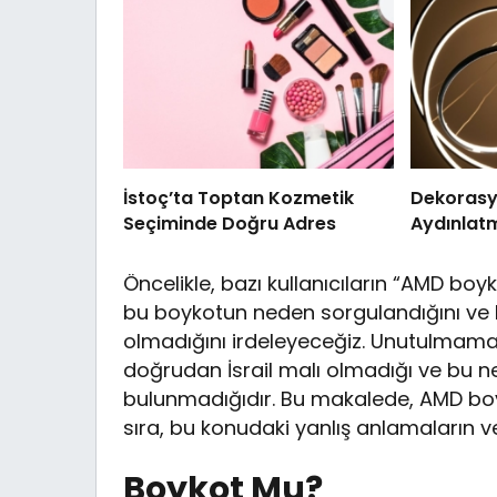
İstoç’ta Toptan Kozmetik
Dekoras
Seçiminde Doğru Adres
Aydınlat
Öncelikle, bazı kullanıcıların “AMD b
bu boykotun neden sorgulandığını ve b
olmadığını irdeleyeceğiz. Unutulmama
doğrudan İsrail malı olmadığı ve bu n
bulunmadığıdır. Bu makalede, AMD boyk
sıra, bu konudaki yanlış anlamaların v
Boykot Mu?