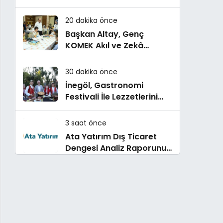
hedefi için Ankara’dan
destek istedi
20 dakika önce
Başkan Altay, Genç
KOMEK Akıl ve Zekâ
Oyunları’nın Final Turunda
Öğrencilerin Heyecanını
30 dakika önce
Paylaştı
İnegöl, Gastronomi
Festivali İle Lezzetlerini
Vitrine Çıkarıyor
3 saat önce
Ata Yatırım Dış Ticaret
Dengesi Analiz Raporunu
Yayımladı