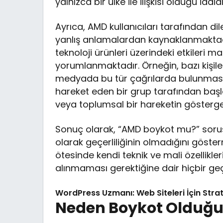
yalnızca bir ülke ile ilişkisi olduğu idd
Ayrıca, AMD kullanıcıları tarafından d
yanlış anlamalardan kaynaklanmaktadı
teknoloji ürünleri üzerindeki etkileri
yorumlanmaktadır. Örneğin, bazı kişil
medyada bu tür çağrılarda bulunması, 
hareket eden bir grup tarafından başlat
veya toplumsal bir hareketin gösterge
Sonuç olarak, “AMD boykot mu?” soru
olarak geçerliliğinin olmadığını gösterm
ötesinde kendi teknik ve mali özellikleri
alınmaması gerektiğine dair hiçbir ge
WordPress Uzmanı: Web Siteleri İçin Strat
Neden Boykot Olduğu