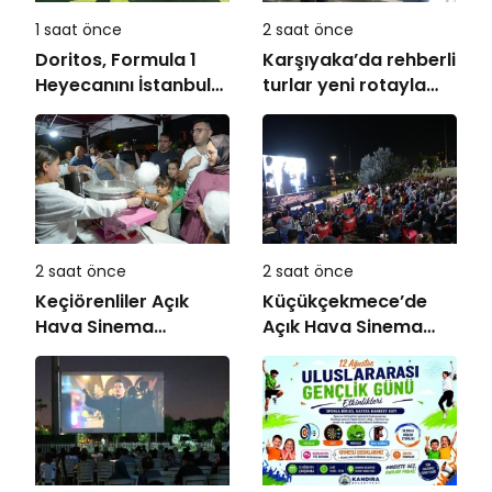
1 saat önce
2 saat önce
Doritos, Formula 1
Karşıyaka’da rehberli
Heyecanını İstanbul
turlar yeni rotayla
Festivali’ne Taşıdı
devam ediyor:
“Atatürk’ün
Adımlarıyla
Karşıyaka”
2 saat önce
2 saat önce
Keçiörenliler Açık
Küçükçekmece’de
Hava Sinema
Açık Hava Sinema
Günleri’nde Buluştu
Günleri “Neşeli
Günler” ile Başladı