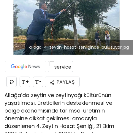
aliaga-4-zeytin-hasat-senliginde-bulusuyor.jpg
+
-
PAYLAŞ
Aliağa’da zeytin ve zeytinyağı kültürünün
yaşatılması, üreticilerin desteklenmesi ve
bölge ekonomisinde tarımsal üretimin
önemine dikkat çekilmesi amacıyla
düzenlenen 4. Zeytin Hasat Şenliği, 21 Ekim