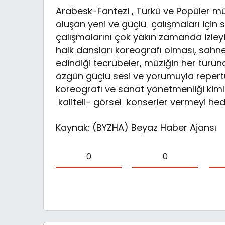
Arabesk-Fantezi , Türkü ve Popüler mü
oluşan yeni ve güçlü çalışmaları için
çalışmalarını çok yakın zamanda izleyic
halk dansları koreografı olması, sahn
edindiği tecrübeler, müziğin her türün
özgün güçlü sesi ve yorumuyla repertu
koreografı ve sanat yönetmenliği kimli
kaliteli- görsel konserler vermeyi hede
Kaynak: (BYZHA) Beyaz Haber Ajansı
0
0