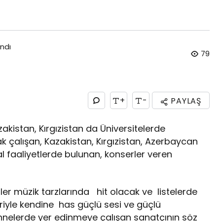
ndı
79
+
-
PAYLAŞ
akistan, Kırgızistan da Üniversitelerde
 çalışan, Kazakistan, Kırgızistan, Azerbaycan
l faaliyetlerde bulunan, konserler veren
ler müzik tarzlarında hit olacak ve listelerde
riyle kendine has güçlü sesi ve güçlü
hnelerde yer edinmeye çalışan sanatçının söz