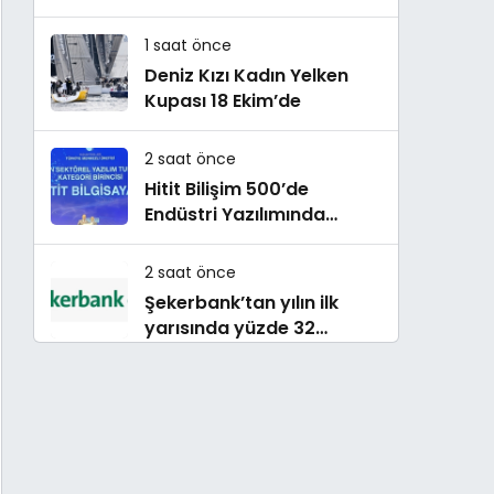
çok konuşulan kitabı yeni
baskısını Titanic Luxury
1 saat önce
Collection Bodrum’da
Deniz Kızı Kadın Yelken
kutladı
Kupası 18 Ekim’de
2 saat önce
Hitit Bilişim 500’de
Endüstri Yazılımında
Birinci Sırada
2 saat önce
Şekerbank’tan yılın ilk
yarısında yüzde 32
büyüme