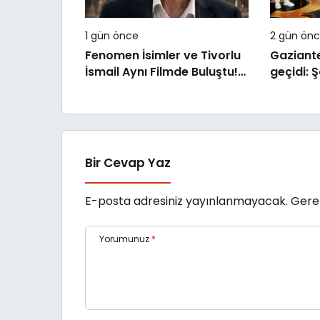
1 gün önce
2 gün ön
Fenomen İsimler ve Tivorlu
Gaziante
İsmail Aynı Filmde Buluştu!
geçidi: 
!Kozalak Devri! 7
Mustafa a
Ağustos’ta Vizyonda
Park’ta 
Bir Cevap Yaz
E-posta adresiniz yayınlanmayacak.
Gerek
Yorumunuz
*