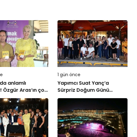
ce
1 gün önce
da anlamlı
Yapımcı Suat Yanç’a
 Özgür Aras’ın çok
Sürpriz Doğum Günü
n kitabı yeni
Kutlaması!
ı Titanic Luxury
ion Bodrum’da