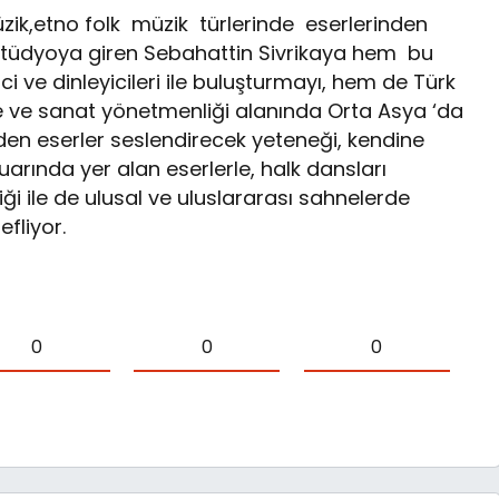
zik,etno folk müzik türlerinde eserlerinden
 stüdyoya giren Sebahattin Sivrikaya hem bu
i ve dinleyicileri ile buluşturmayı, hem de Türk
e ve sanat yönetmenliği alanında Orta Asya ‘da
den eserler seslendirecek yeteneği, kendine
arında yer alan eserlerle, halk dansları
ği ile de ulusal ve uluslararası sahnelerde
fliyor.
0
0
0