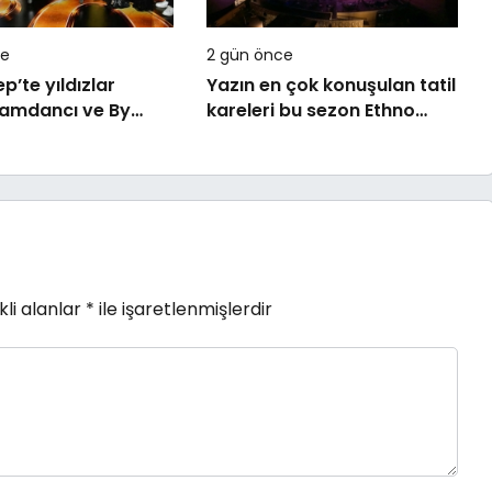
ce
2 gün önce
p’te yıldızlar
Yazın en çok konuşulan tatil
Şamdancı ve By
kareleri bu sezon Ethno
çılışı ile Green
Belek’ten geldi
görkemli gala
li alanlar
*
ile işaretlenmişlerdir