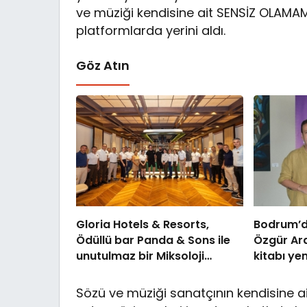
ve müziği kendisine ait SENSİZ OLAMA
platformlarda yerini aldı.
Göz Atın
Gloria Hotels & Resorts,
Bodrum’d
Ödüllü bar Panda & Sons ile
Özgür Ara
unutulmaz bir Miksoloji
kitabı yen
Gecesine İmza Attı
Luxury C
kutladı
Sözü ve müziği sanatçının kendisine ai