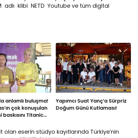
M adlı klibi NETD Youtube ve tüm digital
a anlamlı buluşma!
Yapımcı Suat Yanç’a Sürpriz
s’ın çok konuşulan
Doğum Günü Kutlaması!
i baskısını Titanic
ollection Bodrum’da
t olan eserin stüdyo kayıtlarında Türkiye’nin