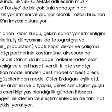
ulundu. SENSİZ OLAMAM adlı eserin müzik
e Türkiye’ de bir çok ünlü sanatçının da
ik yönetmeni ve aranjör olarak imzası bulunan
’ın imzası bulunuyor.
mlanan klibin kurgu, çekim sanat yönetmenliğini
lerin, iş dünyasının da fotografçısı ve
_production) yaptı. Klipin dekor ve çalışma
natçı partnerinin kostümüne, aksesuarına ,
 Sibel Can’ın da imadge makerlerinden olan
cılığı ve elleri hayat verdi. Klipte sanatçı
tion modellerinden best model of best press
üzellerinden model Güler Erdoğan eşlik etti.
rek aranjesi ve altyapısı, gerek sanatçının güçlü
eseri klip yayınlandığı ilk günden itibaren
eğeni ile izlenen ve eleştirmenlerden de tam not
kisi yaratıyor.