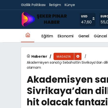
Gizlilik Politikası
İletişim
Künye
Ersan Er İddialı Döndü!
USD
EUR
47,60
55,
Eğitim
Ekonomi
Genel
Güncel
Haberler
MAGAZIN
Akademisyen sanatçı Sebahattin Sivrikaya’dan dill
olamam
Akademisyen san
Sivrikaya’dan di
hit olacak fantazi