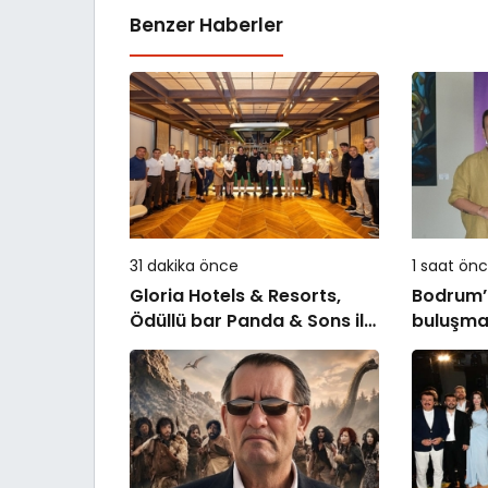
Benzer Haberler
31 dakika önce
1 saat ön
Gloria Hotels & Resorts,
Bodrum’
Ödüllü bar Panda & Sons ile
buluşma!
unutulmaz bir Miksoloji
konuşula
Gecesine İmza Attı
baskısın
Collect
kutladı