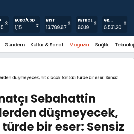
O
EURO/USD
BIST
PETROL
GR.
ALTIN
05
1,15
13.789,87
80,19
6.531,20
Gündem
Kültür & Sanat
Magazin
Sağlık
Teknoloj
erden düşmeyecek, hit olacak fantazi türde bir eser: Sensiz
atçı Sebahattin
llerden düşmeyecek,
 türde bir eser: Sensiz