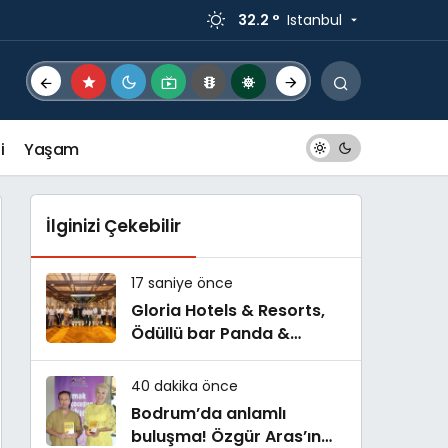
32.2 °
Istanbul
i
Yaşam
İlginizi Çekebilir
17 saniye önce
Gloria Hotels & Resorts,
Ödüllü bar Panda &
Sons ile unutulmaz bir
Miksoloji Gecesine İmza
40 dakika önce
Attı
Bodrum’da anlamlı
buluşma! Özgür Aras’ın