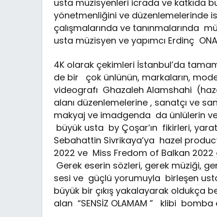
usta müzisyenleri icrada ve katkıda b
yönetmenliğini ve düzenlemelerinde is
çalışmalarında ve tanınmalarında müz
usta müzisyen ve yapımcı Erdinç ONAR
4K olarak çekimleri İstanbul’da tama
de bir çok ünlünün, markaların, model
videografı Ghazaleh Alamshahi (hazel
alanı düzenlemelerine , sanatçı ve sa
makyaj ve imadgenda da ünlülerin ve
büyük usta by Çoşar’ın fikirleri, yaratı
Sebahattin Sivrikaya’ya hazel produc
2022 ve Miss Fredom of Balkan 2022 g
Gerek eserin sözleri, gerek müziği, ge
sesi ve güçlü yorumuyla birleşen usta 
büyük bir çıkış yakalayarak oldukça b
alan “SENSİZ OLAMAM ” klibi bomba et