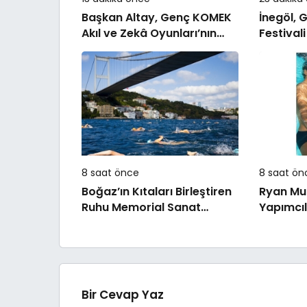
Başkan Altay, Genç KOMEK
İnegöl, 
Akıl ve Zekâ Oyunları’nın
Festivali
Final Turunda Öğrencilerin
Vitrine 
Heyecanını Paylaştı
8 saat önce
8 saat ön
Boğaz’ın Kıtaları Birleştiren
Ryan Mu
Ruhu Memorial Sanat
Yapımcıl
Galerilerinde
Bret East
Satan R
Uyarlana
İki Bölü
Disney+’
Bir Cevap Yaz