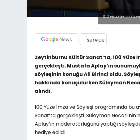
100-yuze-imza-ve
Zeytinburnu Kültür Sanat’ta, 100 Yüze İ
gerçekleşti. Mustafa Aplay’ın sunumuyl
söyleşinin konuğu Ali Birinci oldu. Söyle
hakkında konuşulurken Süleyman Necati’n
alındı.
100 Yüze İmza ve Söyleşi programında bu ayı
Sanat’ta gerçekleşti. Süleyman Necati’nin h
Aplay’ın moderatörlüğünü yaptığı söyleşide Ali
hediye edildi.