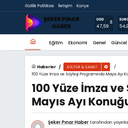
Gizlilik Politikası
İletişim
Künye
İzmir çiçek açtı, her yer rengârenk oldu
USD
EUR
47,59
54,
Eğitim
Ekonomi
Genel
Güncel
Haberler
KÜLTÜR & SANAT
100 Yüze İmza ve Söyleşi Programında Mayıs Ayı Kon
100 Yüze İmza ve
Mayıs Ayı Konuğu 
Şeker Pınar Haber
tarafından yayınla