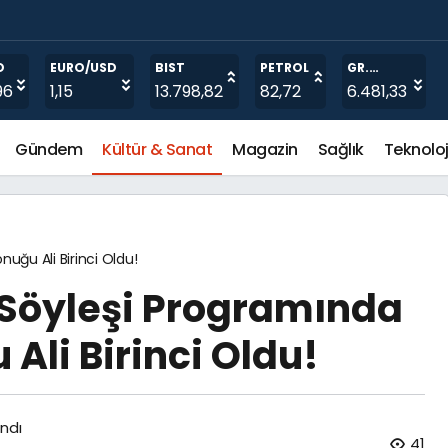
O
EURO/USD
BIST
PETROL
GR.
ALTIN
96
1,15
13.798,82
82,72
6.481,33
Gündem
Kültür & Sanat
Magazin
Sağlık
Teknoloj
uğu Ali Birinci Oldu!
 Söyleşi Programında
Ali Birinci Oldu!
ndı
41