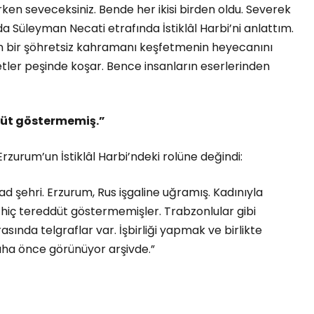
rken seveceksiniz. Bende her ikisi birden oldu. Severek
da Süleyman Necati etrafında İstiklâl Harbi’ni anlattım.
n bir şöhretsiz kahramanı keşfetmenin heyecanını
etler peşinde koşar. Bence insanların eserlerinden
üt göstermemiş.”
Erzurum’un İstiklâl Harbi’ndeki rolüne değindi:
had şehri. Erzurum, Rus işgaline uğramış. Kadınıyla
hiç tereddüt göstermemişler. Trabzonlular gibi
ında telgraflar var. İşbirliği yapmak ve birlikte
aha önce görünüyor arşivde.”