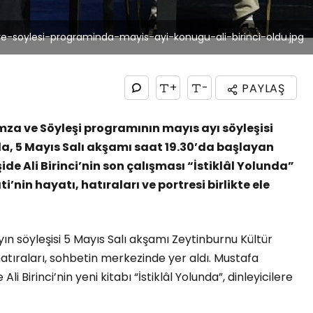
-soylesi-programinda-mayis-ayi-konugu-ali-birinci-oldu.jpg
+
-
PAYLAŞ
mza ve Söyleşi programının mayıs ayı söyleşisi
a, 5 Mayıs Salı akşamı saat 19.30’da başlayan
şide Ali Birinci’nin son çalışması “İstiklâl Yolunda”
in hayatı, hatıraları ve portresi birlikte ele
n söyleşisi 5 Mayıs Salı akşamı Zeytinburnu Kültür
atıraları, sohbetin merkezinde yer aldı. Mustafa
 Birinci’nin yeni kitabı “İstiklâl Yolunda”, dinleyicilere