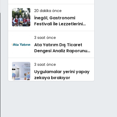
Oyunları’nın Final Turunda
Öğrencilerin Heyecanını
20 dakika önce
Paylaştı
İnegöl, Gastronomi
Festivali İle Lezzetlerini
Vitrine Çıkarıyor
3 saat önce
Ata Yatırım Dış Ticaret
Dengesi Analiz Raporunu
Yayımladı
3 saat önce
Uygulamalar yerini yapay
zekaya bırakıyor