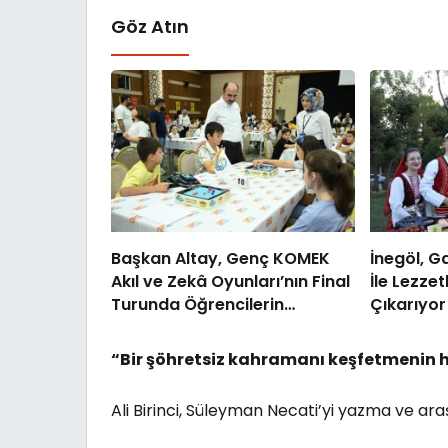
Göz Atın
Başkan Altay, Genç KOMEK
İnegöl, G
Akıl ve Zekâ Oyunları’nın Final
İle Lezzet
Turunda Öğrencilerin
Çıkarıyor
Heyecanını Paylaştı
“Bir şöhretsiz kahramanı keşfetmenin 
Ali Birinci, Süleyman Necati’yi yazma ve araş