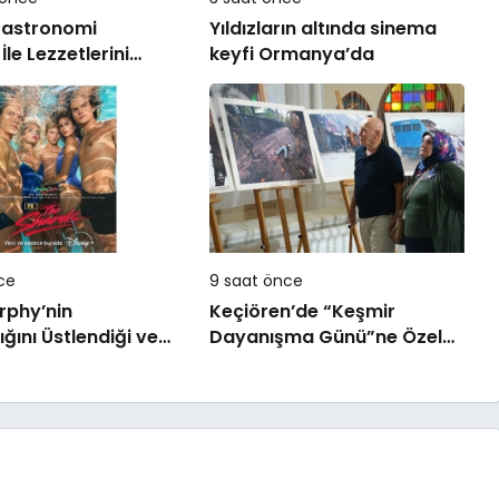
Gastronomi
Yıldızların altında sinema
 İle Lezzetlerini
keyfi Ormanya’da
Çıkarıyor
ce
9 saat önce
rphy’nin
Keçiören’de “Keşmir
ığını Üstlendiği ve
Dayanışma Günü”ne Özel
on Ellis’ın Çok
Sergi Açılışı Yapıldı
omanından
n “The Shards”, İlk
müyle Şimdi Sadece
ta Yayında!