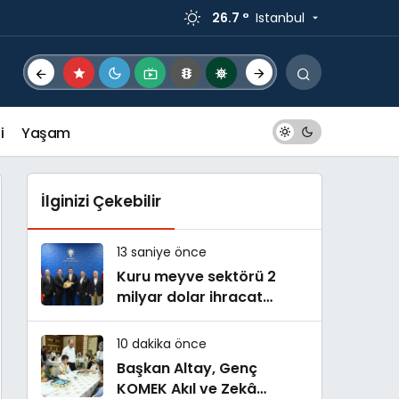
26.7 °
Istanbul
i
Yaşam
İlginizi Çekebilir
13 saniye önce
Kuru meyve sektörü 2
milyar dolar ihracat
hedefi için Ankara’dan
destek istedi
10 dakika önce
Başkan Altay, Genç
KOMEK Akıl ve Zekâ