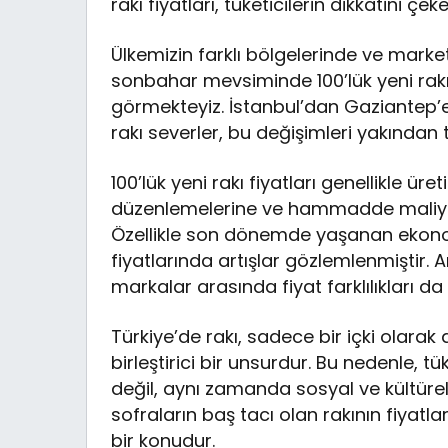
rakı fiyatları, tüketicilerin dikkatini ç
Ülkemizin farklı bölgelerinde ve mark
sonbahar mevsiminde 100’lük yeni rakı
görmekteyiz. İstanbul’dan Gaziantep’e
rakı severler, bu değişimleri yakından 
100’lük yeni rakı fiyatları genellikle üret
düzenlemelerine ve hammadde maliyetle
Özellikle son dönemde yaşanan ekonom
fiyatlarında artışlar gözlemlenmiştir. 
markalar arasında fiyat farklılıkları d
Türkiye’de rakı, sadece bir içki olarak
birleştirici bir unsurdur. Bu nedenle, t
değil, aynı zamanda sosyal ve kültür
sofraların baş tacı olan rakının fiyatla
bir konudur.