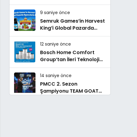
yaşam deneyimini
ekranlara taşıyor
9 saniye önce
Semruk Games’in Harvest
King’i Global Pazarda
Oyuncularla Buluştu!
12 saniye önce
Bosch Home Comfort
Group’tan İleri Teknoloji
Hava Temizleme Cihazları
14 saniye önce
PMCC 2. Sezon
Şampiyonu TEAM GOAT
Oldu