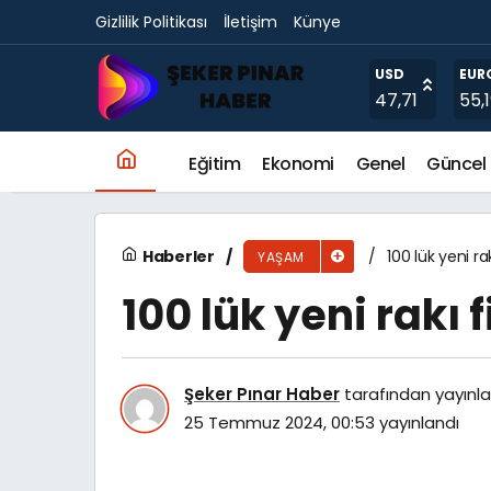
Gizlilik Politikası
İletişim
Künye
100 lük yeni rakı fiyatı
USD
EUR
47,71
55,
Eğitim
Ekonomi
Genel
Güncel
Haberler
100 lük yeni rak
YAŞAM
100 lük yeni rakı f
Şeker Pınar Haber
tarafından yayınla
25 Temmuz 2024, 00:53
yayınlandı