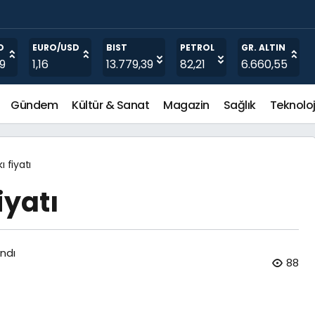
O
EURO/USD
BIST
PETROL
GR. ALTIN
19
1,16
13.779,39
82,21
6.660,55
Gündem
Kültür & Sanat
Magazin
Sağlık
Teknoloj
ı fiyatı
iyatı
ndı
88