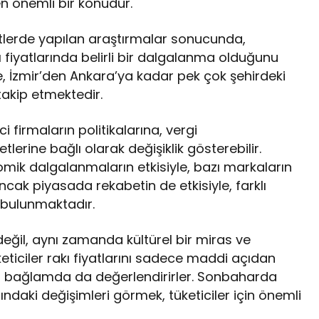
eken önemli bir konudur.
etlerde yapılan araştırmalar sonucunda,
 fiyatlarında belirli bir dalgalanma olduğunu
, İzmir’den Ankara’ya kadar pek çok şehirdeki
takip etmektedir.
ici firmaların politikalarına, vergi
rine bağlı olarak değişiklik gösterebilir.
ik dalgalanmaların etkisiyle, bazı markaların
Ancak piyasada rekabetin de etkisiyle, farklı
a bulunmaktadır.
 değil, aynı zamanda kültürel bir miras ve
üketiciler rakı fiyatlarını sadece maddi açıdan
el bağlamda da değerlendirirler. Sonbaharda
rındaki değişimleri görmek, tüketiciler için önemli