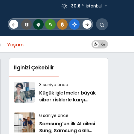
30.6 °
Istanbul
i
Yaşam
İlginizi Çekebilir
3 saniye önce
Küçük işletmeler büyük
siber risklerle karşı
karşıya
6 saniye önce
Samsung’un ilk AI ailesi
Sung, Samsung akıllı